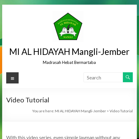
Skip
to
content
MI AL HIDAYAH Mangli-Jember
Madrasah Hebat Bermartaba
Menu
Video Tutorial
You are here:
MI AL HIDAYAH Mangli-Jember
>
Video Tutorial
With this video series, even simple layman without any