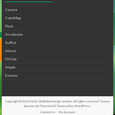
Cenote
ColorMag
Flash
Accelerate
Suffice
eStore
FitClub
Ample
Esteem
Copyright © 2026
MI AL HIDAYAH Mangli-Jember
. All rights reserved. Theme
Spacious
by ThemeGrill. Powered by:
WordPress
.
Contact Us
My Account